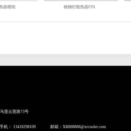
器模组
植物灯散热器FIN
马莲云莲路73号
手机： 13418298109
邮箱：XR888888@xrcooler.com