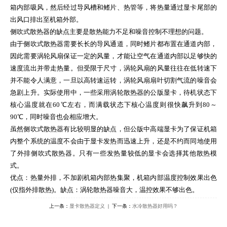
箱内部吸风，然后经过导风槽和鳍片、热管等，将热量通过显卡尾部的
出风口排出至机箱外部。
侧吹式散热器的缺点主要是散热能力不足和噪音控制不理想的问题。
由于侧吹式散热器需要长长的导风通道，同时鳍片都布置在通道内部，
因此需要涡轮风扇保证一定的风量，才能让空气在通道内部以足够快的
速度流出并带走热量。但受限于尺寸，涡轮风扇的风量往往在低转速下
并不能令人满意，一旦以高转速运转，涡轮风扇扇叶切割气流的噪音会
急剧上升。实际使用中，一些采用涡轮散热器的公版显卡，待机状态下
核心温度就在60℃左右，而满载状态下核心温度则很快飙升到80～
90℃，同时噪音也会相应增大。
虽然侧吹式散热器有比较明显的缺点，但公版中高端显卡为了保证机箱
内整个系统的温度不会由于显卡发热而迅速上升，还是不约而同地使用
了外排侧吹式散热器。只有一些发热量较低的显卡会选择其他散热模
式。
优点：热量外排，不加剧机箱内部热集聚，机箱内部温度控制效果出色
(仅指外排散热)。缺点：涡轮散热器噪音大，温控效果不够出色。
上一条：
显卡散热器定义
| 下一条：
水冷散热器好用吗？